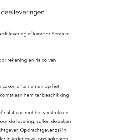
d; deelleveringen
dt levering af kantoor Senta te
or rekening en risico van
e zaken af te nemen op het
omst aan hem ter beschikking
.
 nalatig is met het verstrekken
voor de levering, zullen de zaken
htgever. Opdrachtgever zal in
er in ieder geval opslagkosten,